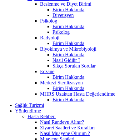
Beslenme ve Diyet Birimi
Birim Hakkında
Diyetisyen
Psikolog
Birim Hakkında
Psikolog
Radyoloji
Birim Hakkında
Biyokimya ve Mikrobiyoloji
Birim Hakkında
Nasıl Gidilir ?
Sıkça Sorulan Sorular
Eczane
Birim Hakkında
Merkezi Sterilizasyon
Birim Hakkında
MHRS Uzaktan Hasta Değerlendirme
Birim Hakkında
Sağlık Turizmi
Yönlendirme
Hasta Rehberi
Nasıl Randevu Alınır?
Ziyaret Saatleri ve Kuralları
Nasıl Muayene Olurum ?
Muayene Saatleri