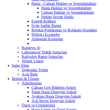
Hasta - Çalışan Hakları ve Sorumlulukları
Hasta Hakları ve Sorumlulukları
Çalışan Hakları ve Sorumlulukları
Hekim Seçme Hakkı
Engelli Rehberi
Evde Sağlık Birimi
Refakat Politikamız ve Refakatçi Kuralları
Nöbetçi Eczaneler
Anlaşmalı Kurumlar
Randevu Al
Laboratuvar Tetkik Sonuçları
Radyoloji Rapor Sonuçları
Yemek Listesi
Satın Alma
Doğrudan Temin
Açık İhale
İletişim & Ulaşım
Anketlerimiz
Çalışan Geri Bildirim Anketi
Yatan Hasta Deneyim Anketi
Ayaktan Hasta Deneyim Anketi
Acil Servis Deneyim Anketi
Öneri ve Görüşleriniz
Hasta Görüş ve Öneri Formu