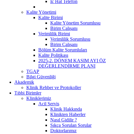
İç Hat Telefon
Kalite Yönetimi
Kalite Birimi
Kalite Yönetim Sorumlusu
Birim Çalışanı
Verimlilik Birimi
Verimlilik Sorumlusu
Birim Çalışanı
Bölüm Kalite Sorumluları
Kalite Politikası
2025-2. DÖNEM KASIM AYI ÖZ
DEĞERLENDİRME PLANI
TGAP
Bilgi Güvenliği
Akademik
Klinik Rehber ve Protokoller
Tıbbi Birimler
Kliniklerimiz
Acil Servis
Klinik Hakkında
Klinikten Haberler
Nasıl Gidilir ?
Sıkça Sorulan Sorular
Doktorlarımız