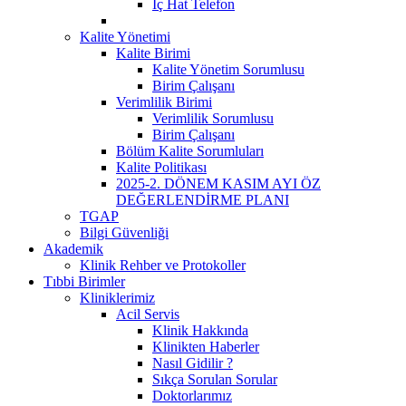
İç Hat Telefon
Kalite Yönetimi
Kalite Birimi
Kalite Yönetim Sorumlusu
Birim Çalışanı
Verimlilik Birimi
Verimlilik Sorumlusu
Birim Çalışanı
Bölüm Kalite Sorumluları
Kalite Politikası
2025-2. DÖNEM KASIM AYI ÖZ
DEĞERLENDİRME PLANI
TGAP
Bilgi Güvenliği
Akademik
Klinik Rehber ve Protokoller
Tıbbi Birimler
Kliniklerimiz
Acil Servis
Klinik Hakkında
Klinikten Haberler
Nasıl Gidilir ?
Sıkça Sorulan Sorular
Doktorlarımız