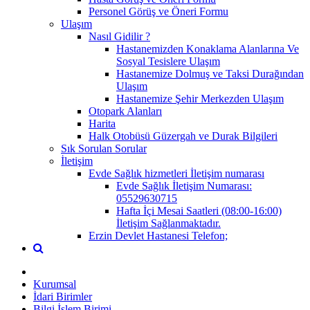
Personel Görüş ve Öneri Formu
Ulaşım
Nasıl Gidilir ?
Hastanemizden Konaklama Alanlarına Ve
Sosyal Tesislere Ulaşım
Hastanemize Dolmuş ve Taksi Durağından
Ulaşım
Hastanemize Şehir Merkezden Ulaşım
Otopark Alanları
Harita
Halk Otobüsü Güzergah ve Durak Bilgileri
Sık Sorulan Sorular
İletişim
Evde Sağlık hizmetleri İletişim numarası
Evde Sağlık İletişim Numarası:
05529630715
Hafta İçi Mesai Saatleri (08:00-16:00)
İletişim Sağlanmaktadır.
Erzin Devlet Hastanesi Telefon;
Kurumsal
İdari Birimler
Bilgi İşlem Birimi