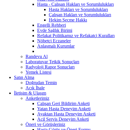
Hasta - Çalışan Hakları ve Sorumlulukları
Hasta Hakları ve Sorumlulukları
Çalışan Hakları ve Sorumlulukları
Hekim Seçme Hakkı
Engelli Rehberi
Evde Sağlık Birimi
Refakat Politikamız ve Refakatçi Kuralları
Nöbetçi Eczaneler
Anlaşmalı Kurumlar
Randevu Al
Laboratuvar Tetkik Sonuçları
Radyoloji Rapor Sonuçları
Yemek Listesi
Satın Alma
Doğrudan Temin
Açık İhale
İletişim & Ulaşım
Anketlerimiz
Çalışan Geri Bildirim Anketi
Yatan Hasta Deneyim Anketi
Ayaktan Hasta Deneyim Anketi
Acil Servis Deneyim Anketi
Öneri ve Görüşleriniz
Hasta Görüş ve Öneri Formu