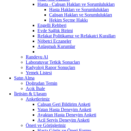
Hasta - Çalışan Hakları ve Sorumlulukları
Hasta Hakları ve Sorumlulukları
Çalışan Hakları ve Sorumlulukları
Hekim Seçme Hakkı
Engelli Rehberi
Evde Sağlık Birimi
Refakat Politikamız ve Refakatçi Kuralları
Nöbetçi Eczaneler
Anlaşmalı Kurumlar
Randevu Al
Laboratuvar Tetkik Sonuçları
Radyoloji Rapor Sonuçları
Yemek Listesi
Satın Alma
Doğrudan Temin
Açık İhale
İletişim & Ulaşım
Anketlerimiz
Çalışan Geri Bildirim Anketi
Yatan Hasta Deneyim Anketi
Ayaktan Hasta Deneyim Anketi
Acil Servis Deneyim Anketi
Öneri ve Görüşleriniz
Hasta Görüş ve Öneri Formu