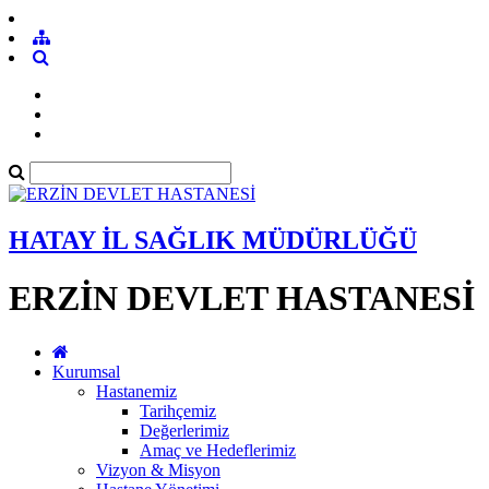
HATAY İL SAĞLIK MÜDÜRLÜĞÜ
ERZİN DEVLET HASTANESİ
Kurumsal
Hastanemiz
Tarihçemiz
Değerlerimiz
Amaç ve Hedeflerimiz
Vizyon & Misyon