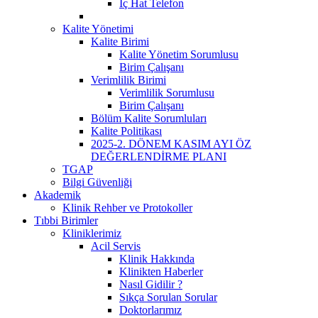
İç Hat Telefon
Kalite Yönetimi
Kalite Birimi
Kalite Yönetim Sorumlusu
Birim Çalışanı
Verimlilik Birimi
Verimlilik Sorumlusu
Birim Çalışanı
Bölüm Kalite Sorumluları
Kalite Politikası
2025-2. DÖNEM KASIM AYI ÖZ
DEĞERLENDİRME PLANI
TGAP
Bilgi Güvenliği
Akademik
Klinik Rehber ve Protokoller
Tıbbi Birimler
Kliniklerimiz
Acil Servis
Klinik Hakkında
Klinikten Haberler
Nasıl Gidilir ?
Sıkça Sorulan Sorular
Doktorlarımız