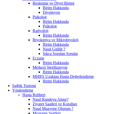
Beslenme ve Diyet Birimi
Birim Hakkında
Diyetisyen
Psikolog
Birim Hakkında
Psikolog
Radyoloji
Birim Hakkında
Biyokimya ve Mikrobiyoloji
Birim Hakkında
Nasıl Gidilir ?
Sıkça Sorulan Sorular
Eczane
Birim Hakkında
Merkezi Sterilizasyon
Birim Hakkında
MHRS Uzaktan Hasta Değerlendirme
Birim Hakkında
Sağlık Turizmi
Yönlendirme
Hasta Rehberi
Nasıl Randevu Alınır?
Ziyaret Saatleri ve Kuralları
Nasıl Muayene Olurum ?
Muayene Saatleri