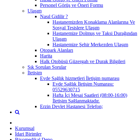
Personel Görüş ve Öneri Formu
Ulaşım
Nasıl Gidilir ?
Hastanemizden Konaklama Alanlarına Ve
Sosyal Tesislere Ulaşım
Hastanemize Dolmuş ve Taksi Durağından
Ulaşım
Hastanemize Şehir Merkezden Ulaşım
Otopark Alanları
Harita
Halk Otobüsü Güzergah ve Durak Bilgileri
Sık Sorulan Sorular
İletişim
Evde Sağlık hizmetleri İletişim numarası
Evde Sağlık İletişim Numarası:
05529630715
Hafta İçi Mesai Saatleri (08:00-16:00)
İletişim Sağlanmaktadır.
Erzin Devlet Hastanesi Telefon;
Kurumsal
İdari Birimler
Biyomedikal Depo