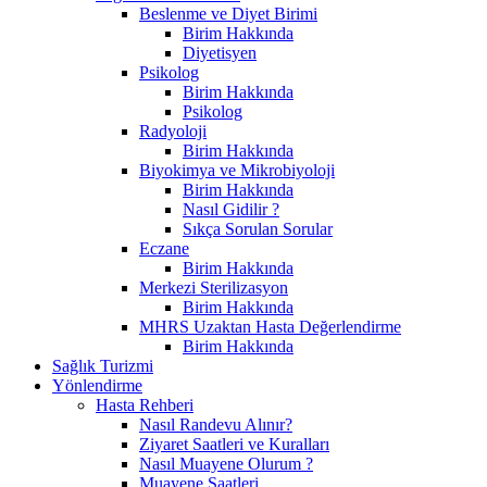
Beslenme ve Diyet Birimi
Birim Hakkında
Diyetisyen
Psikolog
Birim Hakkında
Psikolog
Radyoloji
Birim Hakkında
Biyokimya ve Mikrobiyoloji
Birim Hakkında
Nasıl Gidilir ?
Sıkça Sorulan Sorular
Eczane
Birim Hakkında
Merkezi Sterilizasyon
Birim Hakkında
MHRS Uzaktan Hasta Değerlendirme
Birim Hakkında
Sağlık Turizmi
Yönlendirme
Hasta Rehberi
Nasıl Randevu Alınır?
Ziyaret Saatleri ve Kuralları
Nasıl Muayene Olurum ?
Muayene Saatleri