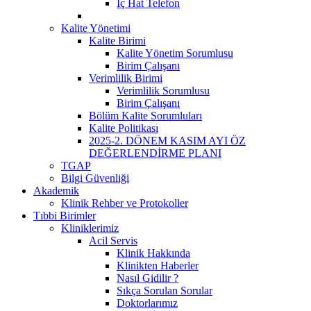
İç Hat Telefon
Kalite Yönetimi
Kalite Birimi
Kalite Yönetim Sorumlusu
Birim Çalışanı
Verimlilik Birimi
Verimlilik Sorumlusu
Birim Çalışanı
Bölüm Kalite Sorumluları
Kalite Politikası
2025-2. DÖNEM KASIM AYI ÖZ
DEĞERLENDİRME PLANI
TGAP
Bilgi Güvenliği
Akademik
Klinik Rehber ve Protokoller
Tıbbi Birimler
Kliniklerimiz
Acil Servis
Klinik Hakkında
Klinikten Haberler
Nasıl Gidilir ?
Sıkça Sorulan Sorular
Doktorlarımız