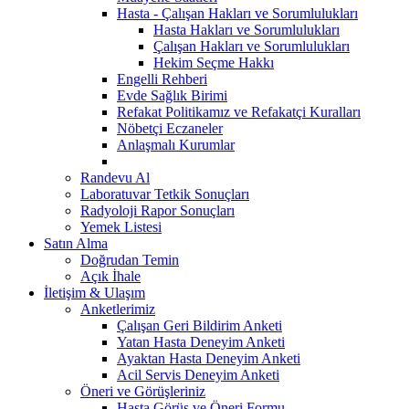
Hasta - Çalışan Hakları ve Sorumlulukları
Hasta Hakları ve Sorumlulukları
Çalışan Hakları ve Sorumlulukları
Hekim Seçme Hakkı
Engelli Rehberi
Evde Sağlık Birimi
Refakat Politikamız ve Refakatçi Kuralları
Nöbetçi Eczaneler
Anlaşmalı Kurumlar
Randevu Al
Laboratuvar Tetkik Sonuçları
Radyoloji Rapor Sonuçları
Yemek Listesi
Satın Alma
Doğrudan Temin
Açık İhale
İletişim & Ulaşım
Anketlerimiz
Çalışan Geri Bildirim Anketi
Yatan Hasta Deneyim Anketi
Ayaktan Hasta Deneyim Anketi
Acil Servis Deneyim Anketi
Öneri ve Görüşleriniz
Hasta Görüş ve Öneri Formu