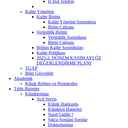
İç Hat Telefon
Kalite Yönetimi
Kalite Birimi
Kalite Yönetim Sorumlusu
Birim Çalışanı
Verimlilik Birimi
Verimlilik Sorumlusu
Birim Çalışanı
Bölüm Kalite Sorumluları
Kalite Politikası
2025-2. DÖNEM KASIM AYI ÖZ
DEĞERLENDİRME PLANI
TGAP
Bilgi Güvenliği
Akademik
Klinik Rehber ve Protokoller
Tıbbi Birimler
Kliniklerimiz
Acil Servis
Klinik Hakkında
Klinikten Haberler
Nasıl Gidilir ?
Sıkça Sorulan Sorular
Doktorlarımız