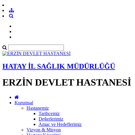
HATAY İL SAĞLIK MÜDÜRLÜĞÜ
ERZİN DEVLET HASTANESİ
Kurumsal
Hastanemiz
Tarihçemiz
Değerlerimiz
Amaç ve Hedeflerimiz
Vizyon & Misyon