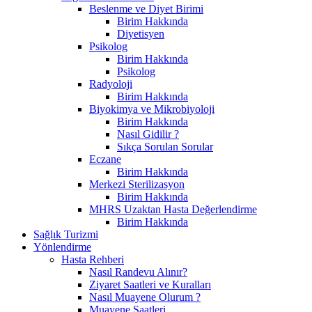
Beslenme ve Diyet Birimi
Birim Hakkında
Diyetisyen
Psikolog
Birim Hakkında
Psikolog
Radyoloji
Birim Hakkında
Biyokimya ve Mikrobiyoloji
Birim Hakkında
Nasıl Gidilir ?
Sıkça Sorulan Sorular
Eczane
Birim Hakkında
Merkezi Sterilizasyon
Birim Hakkında
MHRS Uzaktan Hasta Değerlendirme
Birim Hakkında
Sağlık Turizmi
Yönlendirme
Hasta Rehberi
Nasıl Randevu Alınır?
Ziyaret Saatleri ve Kuralları
Nasıl Muayene Olurum ?
Muayene Saatleri