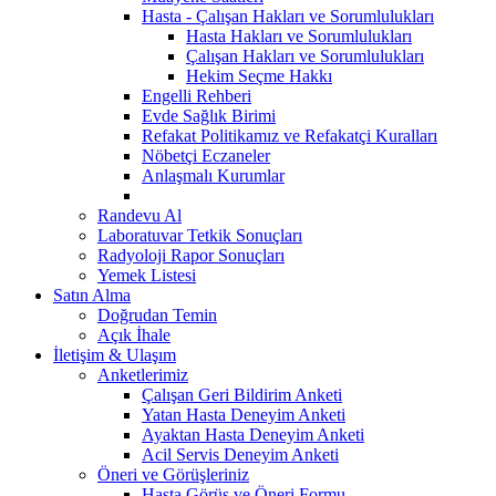
Hasta - Çalışan Hakları ve Sorumlulukları
Hasta Hakları ve Sorumlulukları
Çalışan Hakları ve Sorumlulukları
Hekim Seçme Hakkı
Engelli Rehberi
Evde Sağlık Birimi
Refakat Politikamız ve Refakatçi Kuralları
Nöbetçi Eczaneler
Anlaşmalı Kurumlar
Randevu Al
Laboratuvar Tetkik Sonuçları
Radyoloji Rapor Sonuçları
Yemek Listesi
Satın Alma
Doğrudan Temin
Açık İhale
İletişim & Ulaşım
Anketlerimiz
Çalışan Geri Bildirim Anketi
Yatan Hasta Deneyim Anketi
Ayaktan Hasta Deneyim Anketi
Acil Servis Deneyim Anketi
Öneri ve Görüşleriniz
Hasta Görüş ve Öneri Formu