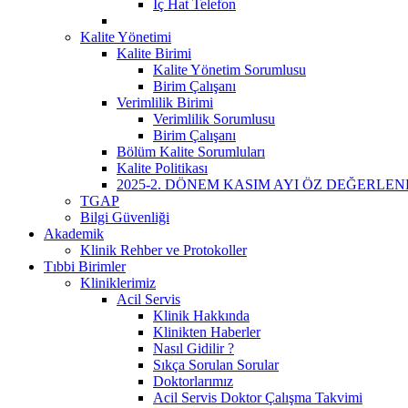
İç Hat Telefon
Kalite Yönetimi
Kalite Birimi
Kalite Yönetim Sorumlusu
Birim Çalışanı
Verimlilik Birimi
Verimlilik Sorumlusu
Birim Çalışanı
Bölüm Kalite Sorumluları
Kalite Politikası
2025-2. DÖNEM KASIM AYI ÖZ DEĞERLE
TGAP
Bilgi Güvenliği
Akademik
Klinik Rehber ve Protokoller
Tıbbi Birimler
Kliniklerimiz
Acil Servis
Klinik Hakkında
Klinikten Haberler
Nasıl Gidilir ?
Sıkça Sorulan Sorular
Doktorlarımız
Acil Servis Doktor Çalışma Takvimi