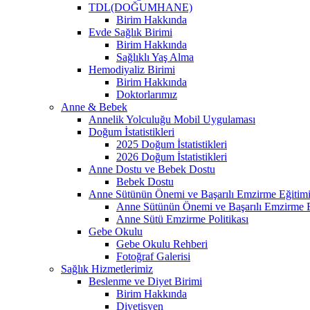
TDL(DOĞUMHANE)
Birim Hakkında
Evde Sağlık Birimi
Birim Hakkında
Sağlıklı Yaş Alma
Hemodiyaliz Birimi
Birim Hakkında
Doktorlarımız
Anne & Bebek
Annelik Yolculuğu Mobil Uygulaması
Doğum İstatistikleri
2025 Doğum İstatistikleri
2026 Doğum İstatistikleri
Anne Dostu ve Bebek Dostu
Bebek Dostu
Anne Sütünün Önemi ve Başarılı Emzirme Eğitim
Anne Sütünün Önemi ve Başarılı Emzirme E
Anne Sütü Emzirme Politikası
Gebe Okulu
Gebe Okulu Rehberi
Fotoğraf Galerisi
Sağlık Hizmetlerimiz
Beslenme ve Diyet Birimi
Birim Hakkında
Diyetisyen