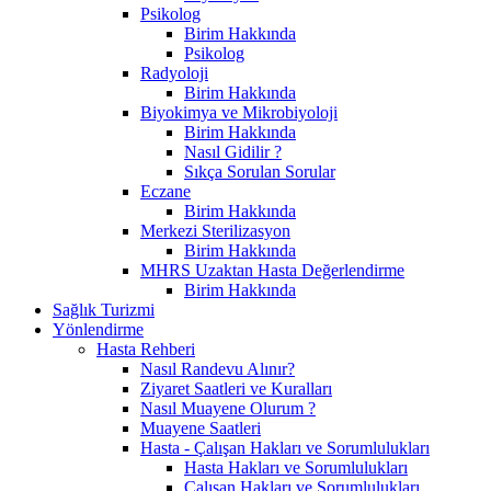
Psikolog
Birim Hakkında
Psikolog
Radyoloji
Birim Hakkında
Biyokimya ve Mikrobiyoloji
Birim Hakkında
Nasıl Gidilir ?
Sıkça Sorulan Sorular
Eczane
Birim Hakkında
Merkezi Sterilizasyon
Birim Hakkında
MHRS Uzaktan Hasta Değerlendirme
Birim Hakkında
Sağlık Turizmi
Yönlendirme
Hasta Rehberi
Nasıl Randevu Alınır?
Ziyaret Saatleri ve Kuralları
Nasıl Muayene Olurum ?
Muayene Saatleri
Hasta - Çalışan Hakları ve Sorumlulukları
Hasta Hakları ve Sorumlulukları
Çalışan Hakları ve Sorumlulukları