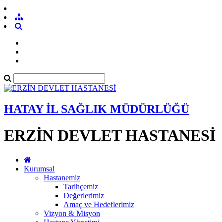
HATAY İL SAĞLIK MÜDÜRLÜĞÜ
ERZİN DEVLET HASTANESİ
Kurumsal
Hastanemiz
Tarihçemiz
Değerlerimiz
Amaç ve Hedeflerimiz
Vizyon & Misyon