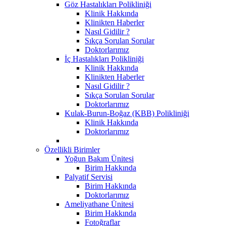
Göz Hastalıkları Polikliniği
Klinik Hakkında
Klinikten Haberler
Nasıl Gidilir ?
Sıkça Sorulan Sorular
Doktorlarımız
İç Hastalıkları Polikliniği
Klinik Hakkında
Klinikten Haberler
Nasıl Gidilir ?
Sıkça Sorulan Sorular
Doktorlarımız
Kulak-Burun-Boğaz (KBB) Polikliniği
Klinik Hakkında
Doktorlarımız
Özellikli Birimler
Yoğun Bakım Ünitesi
Birim Hakkında
Palyatif Servisi
Birim Hakkında
Doktorlarımız
Ameliyathane Ünitesi
Birim Hakkında
Fotoğraflar