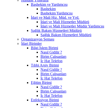
Hastane Yönetimi
Başhekim ve Yardımcısı
Başhekim
Başhekim Yardımcısı
İdari ve Mali Hiz. Müd. ve Yrd.
İdari ve Mali Hizmetler Müdürü
İdari ve Mali Hizmetler Müdür Yardımcısı
Sağlık Bakım Hizmetleri Müdürü
Sağlık Bakım Hizmetleri Müdürü
Organizasyon Şeması
İdari Birimler
Bilgi İşlem Birimi
Nasıl Gidilir ?
Birim Çalışanları
İç Hat Telefon
Tıbbi Arşiv Birimi
Nasıl Gidilir ?
Birim Çalışanları
İç Hat Telefon
Eğitim Birimi
Nasıl Gidilir ?
Birim Çalışanları
İç Hat Telefon
Enfeksiyon Birimi
Nasıl Gidilir ?