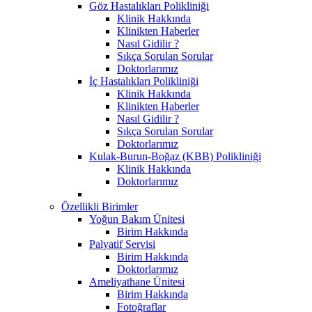
Göz Hastalıkları Polikliniği
Klinik Hakkında
Klinikten Haberler
Nasıl Gidilir ?
Sıkça Sorulan Sorular
Doktorlarımız
İç Hastalıkları Polikliniği
Klinik Hakkında
Klinikten Haberler
Nasıl Gidilir ?
Sıkça Sorulan Sorular
Doktorlarımız
Kulak-Burun-Boğaz (KBB) Polikliniği
Klinik Hakkında
Doktorlarımız
Özellikli Birimler
Yoğun Bakım Ünitesi
Birim Hakkında
Palyatif Servisi
Birim Hakkında
Doktorlarımız
Ameliyathane Ünitesi
Birim Hakkında
Fotoğraflar