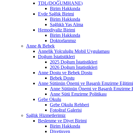
TDL(DOĞUMHANE)
Birim Hakkında
Evde Sağlık Birimi
Birim Hakkında
Sağlıklı Yaş Alma
Hemodiyaliz Birimi
Birim Hakkında
Doktorlarımız
Anne & Bebek
Annelik Yolculuğu Mobil Uygulaması
Doğum İstatistikleri
2025 Doğum İstatistikleri
2026 Doğum İstatistikleri
Anne Dostu ve Bebek Dostu
Bebek Dostu
Anne Sütünün Önemi ve Başarılı Emzirme Eğitim
Anne Sütünün Önemi ve Başarılı Emzirme E
Anne Sütü Emzirme Politikası
Gebe Okulu
Gebe Okulu Rehberi
Fotoğraf Galerisi
Sağlık Hizmetlerimiz
Beslenme ve Diyet Birimi
Birim Hakkında
Diyetisyen