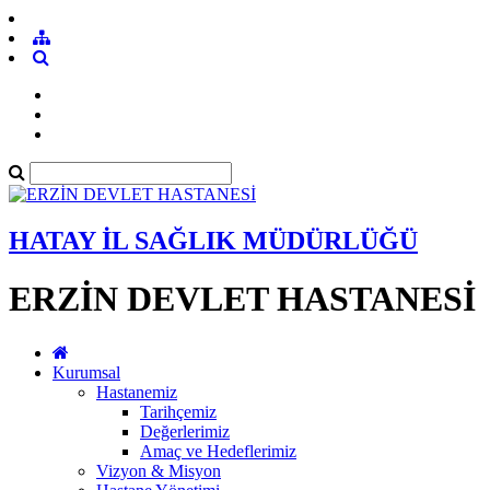
HATAY İL SAĞLIK MÜDÜRLÜĞÜ
ERZİN DEVLET HASTANESİ
Kurumsal
Hastanemiz
Tarihçemiz
Değerlerimiz
Amaç ve Hedeflerimiz
Vizyon & Misyon