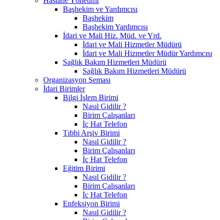
Hastane Yönetimi
Başhekim ve Yardımcısı
Başhekim
Başhekim Yardımcısı
İdari ve Mali Hiz. Müd. ve Yrd.
İdari ve Mali Hizmetler Müdürü
İdari ve Mali Hizmetler Müdür Yardımcısı
Sağlık Bakım Hizmetleri Müdürü
Sağlık Bakım Hizmetleri Müdürü
Organizasyon Şeması
İdari Birimler
Bilgi İşlem Birimi
Nasıl Gidilir ?
Birim Çalışanları
İç Hat Telefon
Tıbbi Arşiv Birimi
Nasıl Gidilir ?
Birim Çalışanları
İç Hat Telefon
Eğitim Birimi
Nasıl Gidilir ?
Birim Çalışanları
İç Hat Telefon
Enfeksiyon Birimi
Nasıl Gidilir ?