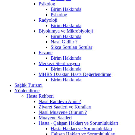
Psikolog
Birim Hakkında
Psikolog
Radyoloji
Birim Hakkında
Biyokimya ve Mikrobiyoloji
Birim Hakkında
Nasıl Gidilir ?
Sıkça Sorulan Sorular
Eczane
Birim Hakkında
Merkezi Sterilizasyon
Birim Hakkında
MHRS Uzaktan Hasta Değerlendirme
Birim Hakkında
Sağlık Turizmi
Yönlendirme
Hasta Rehberi
Nasıl Randevu Alınır?
Ziyaret Saatleri ve Kuralları
Nasıl Muayene Olurum ?
Muayene Saatleri
Hasta - Çalışan Hakları ve Sorumlulukları
Hasta Hakları ve Sorumlulukları
Çalışan Hakları ve Sorumlulukları