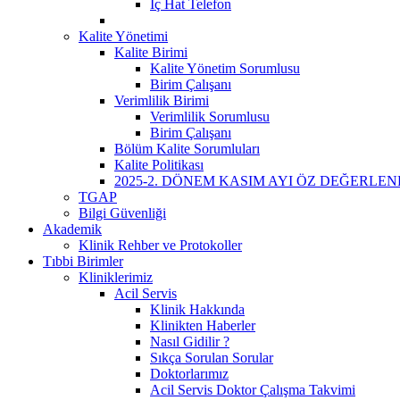
İç Hat Telefon
Kalite Yönetimi
Kalite Birimi
Kalite Yönetim Sorumlusu
Birim Çalışanı
Verimlilik Birimi
Verimlilik Sorumlusu
Birim Çalışanı
Bölüm Kalite Sorumluları
Kalite Politikası
2025-2. DÖNEM KASIM AYI ÖZ DEĞERLE
TGAP
Bilgi Güvenliği
Akademik
Klinik Rehber ve Protokoller
Tıbbi Birimler
Kliniklerimiz
Acil Servis
Klinik Hakkında
Klinikten Haberler
Nasıl Gidilir ?
Sıkça Sorulan Sorular
Doktorlarımız
Acil Servis Doktor Çalışma Takvimi