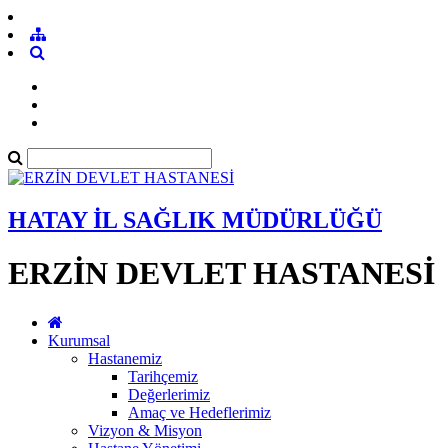
HATAY İL SAĞLIK MÜDÜRLÜĞÜ
ERZİN DEVLET HASTANESİ
Kurumsal
Hastanemiz
Tarihçemiz
Değerlerimiz
Amaç ve Hedeflerimiz
Vizyon & Misyon