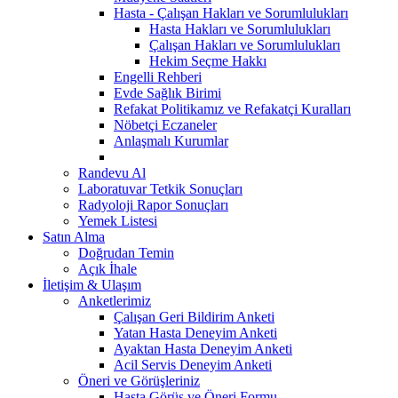
Hasta - Çalışan Hakları ve Sorumlulukları
Hasta Hakları ve Sorumlulukları
Çalışan Hakları ve Sorumlulukları
Hekim Seçme Hakkı
Engelli Rehberi
Evde Sağlık Birimi
Refakat Politikamız ve Refakatçi Kuralları
Nöbetçi Eczaneler
Anlaşmalı Kurumlar
Randevu Al
Laboratuvar Tetkik Sonuçları
Radyoloji Rapor Sonuçları
Yemek Listesi
Satın Alma
Doğrudan Temin
Açık İhale
İletişim & Ulaşım
Anketlerimiz
Çalışan Geri Bildirim Anketi
Yatan Hasta Deneyim Anketi
Ayaktan Hasta Deneyim Anketi
Acil Servis Deneyim Anketi
Öneri ve Görüşleriniz
Hasta Görüş ve Öneri Formu