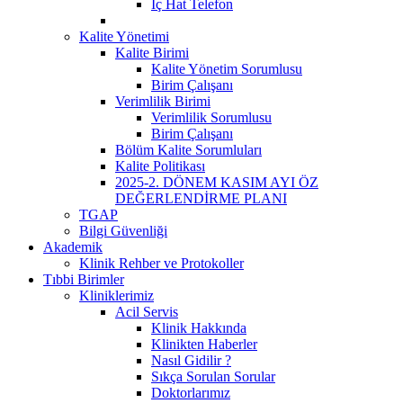
İç Hat Telefon
Kalite Yönetimi
Kalite Birimi
Kalite Yönetim Sorumlusu
Birim Çalışanı
Verimlilik Birimi
Verimlilik Sorumlusu
Birim Çalışanı
Bölüm Kalite Sorumluları
Kalite Politikası
2025-2. DÖNEM KASIM AYI ÖZ
DEĞERLENDİRME PLANI
TGAP
Bilgi Güvenliği
Akademik
Klinik Rehber ve Protokoller
Tıbbi Birimler
Kliniklerimiz
Acil Servis
Klinik Hakkında
Klinikten Haberler
Nasıl Gidilir ?
Sıkça Sorulan Sorular
Doktorlarımız