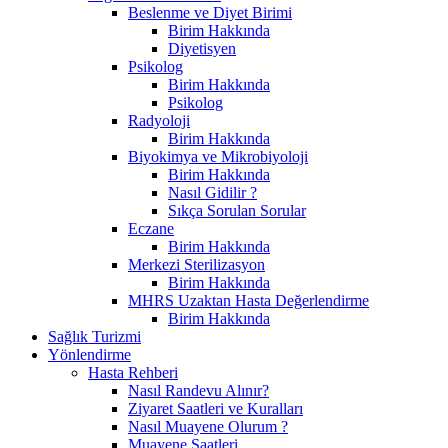
Beslenme ve Diyet Birimi
Birim Hakkında
Diyetisyen
Psikolog
Birim Hakkında
Psikolog
Radyoloji
Birim Hakkında
Biyokimya ve Mikrobiyoloji
Birim Hakkında
Nasıl Gidilir ?
Sıkça Sorulan Sorular
Eczane
Birim Hakkında
Merkezi Sterilizasyon
Birim Hakkında
MHRS Uzaktan Hasta Değerlendirme
Birim Hakkında
Sağlık Turizmi
Yönlendirme
Hasta Rehberi
Nasıl Randevu Alınır?
Ziyaret Saatleri ve Kuralları
Nasıl Muayene Olurum ?
Muayene Saatleri