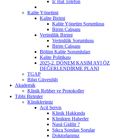
İç Hat Telefon
Kalite Yönetimi
Kalite Birimi
Kalite Yönetim Sorumlusu
Birim Çalışanı
Verimlilik Birimi
Verimlilik Sorumlusu
Birim Çalışanı
Bölüm Kalite Sorumluları
Kalite Politikası
2025-2. DÖNEM KASIM AYI ÖZ
DEĞERLENDİRME PLANI
TGAP
Bilgi Güvenliği
Akademik
Klinik Rehber ve Protokoller
Tıbbi Birimler
Kliniklerimiz
Acil Servis
Klinik Hakkında
Klinikten Haberler
Nasıl Gidilir ?
Sıkça Sorulan Sorular
Doktorlarımız