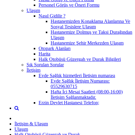
Personel Görüş ve Öneri Formu
Ulaşım
Nasıl Gidilir ?
Hastanemizden Konaklama Alanlarına Ve
Sosyal Tesislere Ulaşım
Hastanemize Dolmuş ve Taksi Durağından
Ulaşım
Hastanemize Şehir Merkezden Ulaşım
Otopark Alanları
Harita
Halk Otobüsü Güzergah ve Durak Bilgileri
Sık Sorulan Sorular
İletişim
Evde Sağlık hizmetleri İletişim numarası
Evde Sağlık İletişim Numarası:
05529630715
Hafta İçi Mesai Saatleri (08:00-16:00)
İletişim Sağlanmaktadır.
Erzin Devlet Hastanesi Telefon;
İletişim & Ulaşım
Ulaşım
Halk Otobüsü Güzergah ve Durak ...