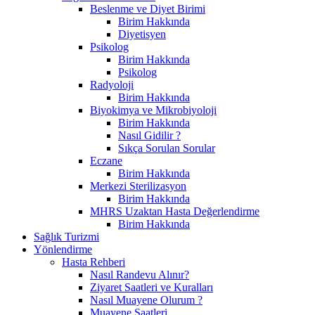
Beslenme ve Diyet Birimi
Birim Hakkında
Diyetisyen
Psikolog
Birim Hakkında
Psikolog
Radyoloji
Birim Hakkında
Biyokimya ve Mikrobiyoloji
Birim Hakkında
Nasıl Gidilir ?
Sıkça Sorulan Sorular
Eczane
Birim Hakkında
Merkezi Sterilizasyon
Birim Hakkında
MHRS Uzaktan Hasta Değerlendirme
Birim Hakkında
Sağlık Turizmi
Yönlendirme
Hasta Rehberi
Nasıl Randevu Alınır?
Ziyaret Saatleri ve Kuralları
Nasıl Muayene Olurum ?
Muayene Saatleri