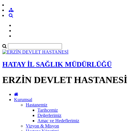
HATAY İL SAĞLIK MÜDÜRLÜĞÜ
ERZİN DEVLET HASTANESİ
Kurumsal
Hastanemiz
Tarihçemiz
Değerlerimiz
Amaç ve Hedeflerimiz
Vizyon & Misyon