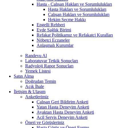
Hasta - Çalışan Hakları ve Sorumlulukları
Hasta Hakları ve Sorumlulukları
Çalışan Hakları ve Sorumlulukları
Hekim Seçme Hakkı
Engelli Rehberi
Evde Sağlık Birimi
Refakat Politikamız ve Refakatçi Kuralları
Nöbetçi Eczaneler
Anlaşmalı Kurumlar
Randevu Al
Laboratuvar Tetkik Sonuçları
Radyoloji Rapor Sonuçları
Yemek Listesi
Satın Alma
Doğrudan Temin
Açık İhale
İletişim & Ulaşım
Anketlerimiz
Çalışan Geri Bildirim Anketi
Yatan Hasta Deneyim Anketi
Ayaktan Hasta Deneyim Anketi
Acil Servis Deneyim Anketi
Öneri ve Görüşleriniz
Hasta Görüş ve Öneri Formu