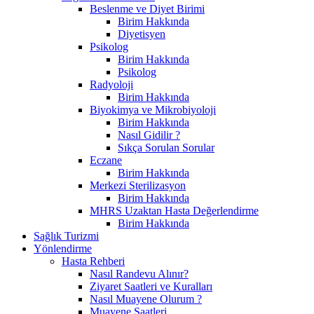
Beslenme ve Diyet Birimi
Birim Hakkında
Diyetisyen
Psikolog
Birim Hakkında
Psikolog
Radyoloji
Birim Hakkında
Biyokimya ve Mikrobiyoloji
Birim Hakkında
Nasıl Gidilir ?
Sıkça Sorulan Sorular
Eczane
Birim Hakkında
Merkezi Sterilizasyon
Birim Hakkında
MHRS Uzaktan Hasta Değerlendirme
Birim Hakkında
Sağlık Turizmi
Yönlendirme
Hasta Rehberi
Nasıl Randevu Alınır?
Ziyaret Saatleri ve Kuralları
Nasıl Muayene Olurum ?
Muayene Saatleri