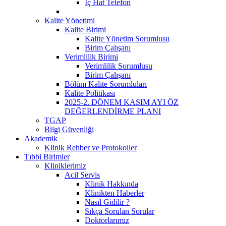
İç Hat Telefon
Kalite Yönetimi
Kalite Birimi
Kalite Yönetim Sorumlusu
Birim Çalışanı
Verimlilik Birimi
Verimlilik Sorumlusu
Birim Çalışanı
Bölüm Kalite Sorumluları
Kalite Politikası
2025-2. DÖNEM KASIM AYI ÖZ
DEĞERLENDİRME PLANI
TGAP
Bilgi Güvenliği
Akademik
Klinik Rehber ve Protokoller
Tıbbi Birimler
Kliniklerimiz
Acil Servis
Klinik Hakkında
Klinikten Haberler
Nasıl Gidilir ?
Sıkça Sorulan Sorular
Doktorlarımız