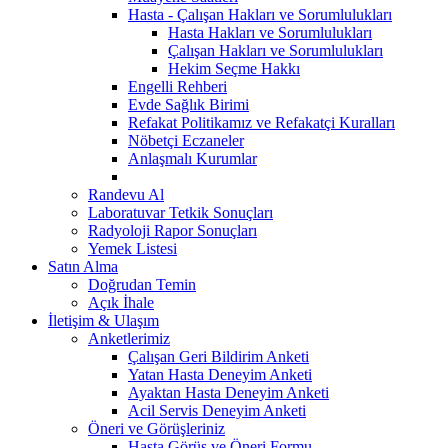
Hasta - Çalışan Hakları ve Sorumlulukları
Hasta Hakları ve Sorumlulukları
Çalışan Hakları ve Sorumlulukları
Hekim Seçme Hakkı
Engelli Rehberi
Evde Sağlık Birimi
Refakat Politikamız ve Refakatçi Kuralları
Nöbetçi Eczaneler
Anlaşmalı Kurumlar
Randevu Al
Laboratuvar Tetkik Sonuçları
Radyoloji Rapor Sonuçları
Yemek Listesi
Satın Alma
Doğrudan Temin
Açık İhale
İletişim & Ulaşım
Anketlerimiz
Çalışan Geri Bildirim Anketi
Yatan Hasta Deneyim Anketi
Ayaktan Hasta Deneyim Anketi
Acil Servis Deneyim Anketi
Öneri ve Görüşleriniz
Hasta Görüş ve Öneri Formu