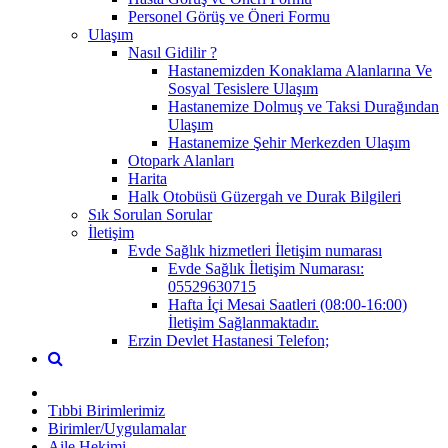
Personel Görüş ve Öneri Formu
Ulaşım
Nasıl Gidilir ?
Hastanemizden Konaklama Alanlarına Ve
Sosyal Tesislere Ulaşım
Hastanemize Dolmuş ve Taksi Durağından
Ulaşım
Hastanemize Şehir Merkezden Ulaşım
Otopark Alanları
Harita
Halk Otobüsü Güzergah ve Durak Bilgileri
Sık Sorulan Sorular
İletişim
Evde Sağlık hizmetleri İletişim numarası
Evde Sağlık İletişim Numarası:
05529630715
Hafta İçi Mesai Saatleri (08:00-16:00)
İletişim Sağlanmaktadır.
Erzin Devlet Hastanesi Telefon;
Tıbbi Birimlerimiz
Birimler/Uygulamalar
Aile Hekimi