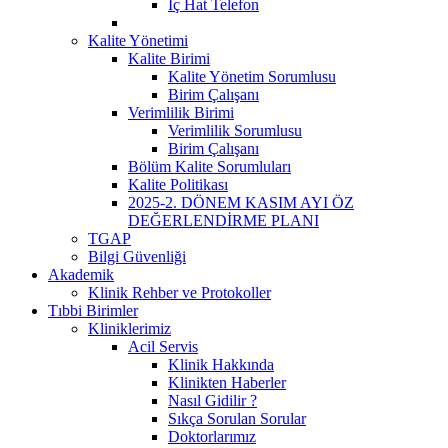
İç Hat Telefon
Kalite Yönetimi
Kalite Birimi
Kalite Yönetim Sorumlusu
Birim Çalışanı
Verimlilik Birimi
Verimlilik Sorumlusu
Birim Çalışanı
Bölüm Kalite Sorumluları
Kalite Politikası
2025-2. DÖNEM KASIM AYI ÖZ
DEĞERLENDİRME PLANI
TGAP
Bilgi Güvenliği
Akademik
Klinik Rehber ve Protokoller
Tıbbi Birimler
Kliniklerimiz
Acil Servis
Klinik Hakkında
Klinikten Haberler
Nasıl Gidilir ?
Sıkça Sorulan Sorular
Doktorlarımız