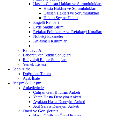
Hasta - Çalışan Hakları ve Sorumlulukları
Hasta Hakları ve Sorumlulukları
Çalışan Hakları ve Sorumlulukları
Hekim Seçme Hakkı
Engelli Rehberi
Evde Sağlık Birimi
Refakat Politikamız ve Refakatçi Kuralları
Nöbetçi Eczaneler
Anlaşmalı Kurumlar
Randevu Al
Laboratuvar Tetkik Sonuçları
Radyoloji Rapor Sonuçları
Yemek Listesi
Satın Alma
Doğrudan Temin
Açık İhale
İletişim & Ulaşım
Anketlerimiz
Çalışan Geri Bildirim Anketi
Yatan Hasta Deneyim Anketi
Ayaktan Hasta Deneyim Anketi
Acil Servis Deneyim Anketi
Öneri ve Görüşleriniz
Hasta Görüş ve Öneri Formu