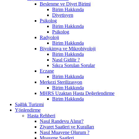
Beslenme ve Diyet Birimi
Birim Hakkında
Diyetisyen
Psikolog
Birim Hakkında
Psikolog
Radyoloji
Birim Hakkında
Biyokimya ve Mikrobiyoloji
Birim Hakkında
Nasıl Gidilir ?
Sıkça Sorulan Sorular
Eczane
Birim Hakkında
Merkezi Sterilizasyon
Birim Hakkında
MHRS Uzaktan Hasta Değerlendirme
Birim Hakkında
Sağlık Turizmi
Yönlendirme
Hasta Rehberi
Nasıl Randevu Alınır?
Ziyaret Saatleri ve Kuralları
Nasıl Muayene Olurum ?
Muayene Saatleri