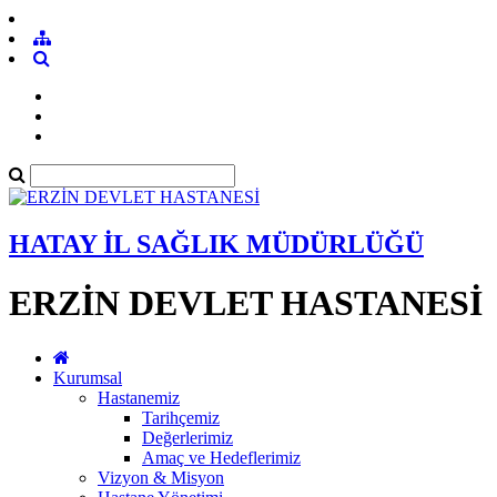
HATAY İL SAĞLIK MÜDÜRLÜĞÜ
ERZİN DEVLET HASTANESİ
Kurumsal
Hastanemiz
Tarihçemiz
Değerlerimiz
Amaç ve Hedeflerimiz
Vizyon & Misyon